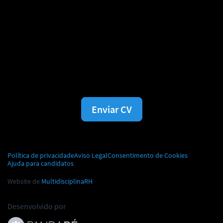
Caso não tenha vagas para o seu
perfil, você pode nos enviar o seu
currículo e avisaremos quando
surgir uma vaga.
Enviar CV
Política de privacidade
Aviso Legal
Consentimento de Cookies
Ajuda para candidatos
Website de
MultidisciplinaRH
Desenvolvido por