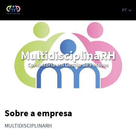
MultidisciplinaRH
PT
MultidisciplinaRH
Consultoria em Gestão de Pessoas
Sobre a empresa
MULTIDISCIPLINARH