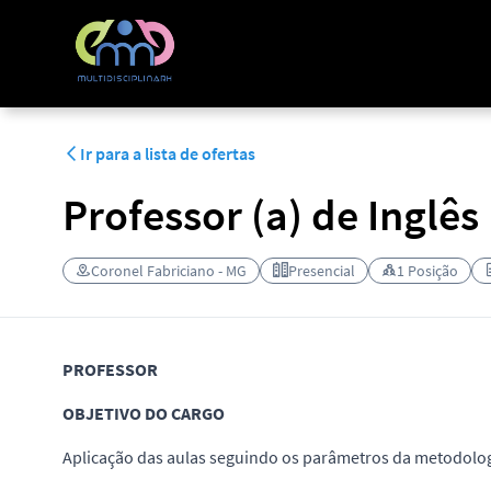
MultidisciplinaRH
Ir para a lista de ofertas
Professor (a) de Inglês
Coronel Fabriciano - MG
Presencial
1 Posição
PROFESSOR
OBJETIVO DO CARGO
Aplicação das aulas seguindo os parâmetros da metodolog