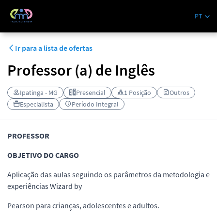
MultidisciplinaRH
PT
Ir para a lista de ofertas
Professor (a) de Inglês
Ipatinga - MG
Presencial
1 Posição
Outros
Especialista
Período Integral
PROFESSOR
OBJETIVO DO CARGO
Aplicação das aulas seguindo os parâmetros da metodologia e
experiências Wizard by
Pearson para crianças, adolescentes e adultos.